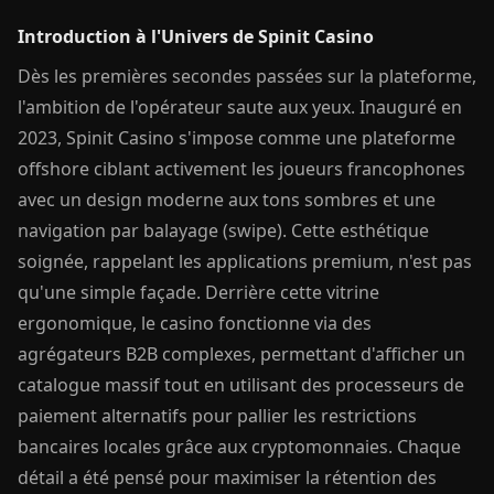
Introduction à l'Univers de Spinit Casino
Dès les premières secondes passées sur la plateforme,
l'ambition de l'opérateur saute aux yeux. Inauguré en
2023, Spinit Casino s'impose comme une plateforme
offshore ciblant activement les joueurs francophones
avec un design moderne aux tons sombres et une
navigation par balayage (swipe). Cette esthétique
soignée, rappelant les applications premium, n'est pas
qu'une simple façade. Derrière cette vitrine
ergonomique, le casino fonctionne via des
agrégateurs B2B complexes, permettant d'afficher un
catalogue massif tout en utilisant des processeurs de
paiement alternatifs pour pallier les restrictions
bancaires locales grâce aux cryptomonnaies. Chaque
détail a été pensé pour maximiser la rétention des