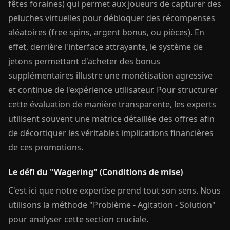
fêtes foraines) qui permet aux joueurs de capturer des
peluches virtuelles pour débloquer des récompenses
aléatoires (free spins, argent bonus, ou pièces). En
effet, derrière l'interface attrayante, le système de
jetons permettant d'acheter des bonus
supplémentaires illustre une monétisation agressive
et continue de l'expérience utilisateur. Pour structurer
cette évaluation de manière transparente, les experts
utilisent souvent une matrice détaillée des offres afin
de décortiquer les véritables implications financières
de ces promotions.
Le défi du "Wagering" (Conditions de mise)
C'est ici que notre expertise prend tout son sens. Nous
utilisons la méthode "Problème - Agitation - Solution"
pour analyser cette section cruciale.