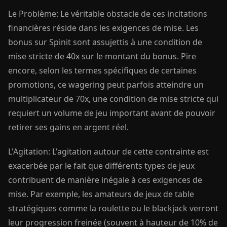
Le Problème: Le véritable obstacle de ces incitations
financières réside dans les exigences de mise. Les
bonus sur Spinit sont assujettis à une condition de
mise stricte de 40x sur le montant du bonus. Pire
encore, selon les termes spécifiques de certaines
promotions, ce wagering peut parfois atteindre un
multiplicateur de 70x, une condition de mise stricte qui
requiert un volume de jeu important avant de pouvoir
retirer ses gains en argent réel.
L'Agitation: L'agitation autour de cette contrainte est
exacerbée par le fait que différents types de jeux
contribuent de manière inégale à ces exigences de
mise. Par exemple, les amateurs de jeux de table
stratégiques comme la roulette ou le blackjack verront
leur progression freinée (souvent à hauteur de 10% de