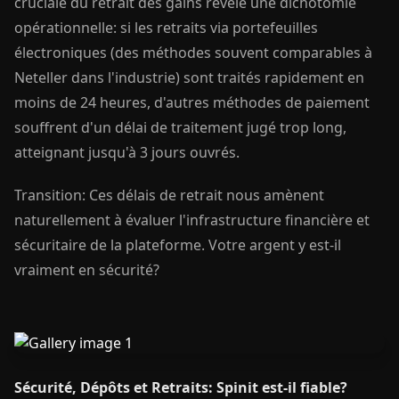
cruciale du retrait des gains révèle une dichotomie
opérationnelle: si les retraits via portefeuilles
électroniques (des méthodes souvent comparables à
Neteller dans l'industrie) sont traités rapidement en
moins de 24 heures, d'autres méthodes de paiement
souffrent d'un délai de traitement jugé trop long,
atteignant jusqu'à 3 jours ouvrés.
Transition: Ces délais de retrait nous amènent
naturellement à évaluer l'infrastructure financière et
sécuritaire de la plateforme. Votre argent y est-il
vraiment en sécurité?
Sécurité, Dépôts et Retraits: Spinit est-il fiable?