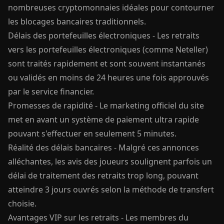
nombreuses cryptomonnaies idéales pour contourner
les blocages bancaires traditionnels.
Délais des portefeuilles électroniques - Les retraits
vers les portefeuilles électroniques (comme Neteller)
sont traités rapidement et sont souvent instantanés
ou validés en moins de 24 heures une fois approuvés
par le service financier.
Promesses de rapidité - Le marketing officiel du site
met en avant un système de paiement ultra rapide
pouvant s'effectuer en seulement 5 minutes.
Réalité des délais bancaires - Malgré ces annonces
alléchantes, les avis des joueurs soulignent parfois un
délai de traitement des retraits trop long, pouvant
atteindre 3 jours ouvrés selon la méthode de transfert
choisie.
Avantages VIP sur les retraits - Les membres du