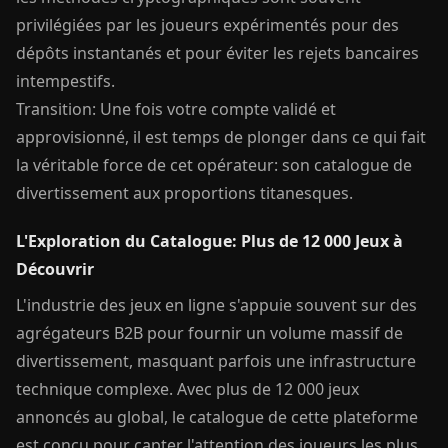
privilégiées par les joueurs expérimentés pour des
dépôts instantanés et pour éviter les rejets bancaires
intempestifs.
Transition: Une fois votre compte validé et
approvisionné, il est temps de plonger dans ce qui fait
la véritable force de cet opérateur: son catalogue de
divertissement aux proportions titanesques.
L'Exploration du Catalogue: Plus de 12 000 Jeux à
Découvrir
L'industrie des jeux en ligne s'appuie souvent sur des
agrégateurs B2B pour fournir un volume massif de
divertissement, masquant parfois une infrastructure
technique complexe. Avec plus de 12 000 jeux
annoncés au global, le catalogue de cette plateforme
est conçu pour capter l'attention des joueurs les plus