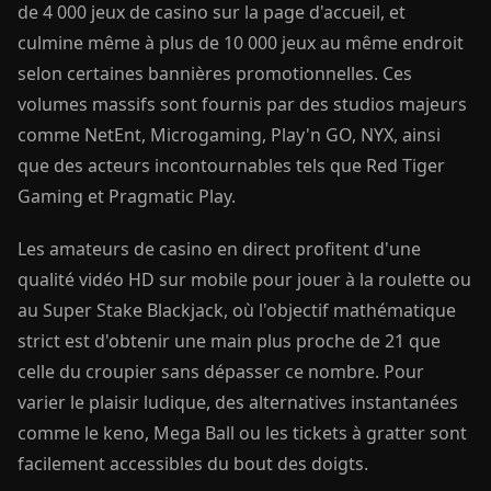
de 4 000 jeux de casino sur la page d'accueil, et
culmine même à plus de 10 000 jeux au même endroit
selon certaines bannières promotionnelles. Ces
volumes massifs sont fournis par des studios majeurs
comme NetEnt, Microgaming, Play'n GO, NYX, ainsi
que des acteurs incontournables tels que Red Tiger
Gaming et Pragmatic Play.
Les amateurs de casino en direct profitent d'une
qualité vidéo HD sur mobile pour jouer à la roulette ou
au Super Stake Blackjack, où l'objectif mathématique
strict est d'obtenir une main plus proche de 21 que
celle du croupier sans dépasser ce nombre. Pour
varier le plaisir ludique, des alternatives instantanées
comme le keno, Mega Ball ou les tickets à gratter sont
facilement accessibles du bout des doigts.