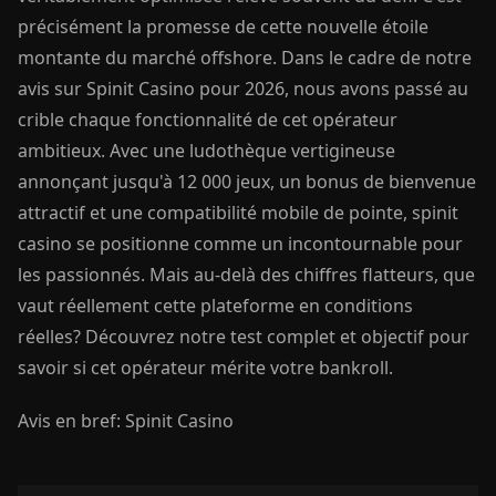
précisément la promesse de cette nouvelle étoile
montante du marché offshore. Dans le cadre de notre
avis sur Spinit Casino pour 2026, nous avons passé au
crible chaque fonctionnalité de cet opérateur
ambitieux. Avec une ludothèque vertigineuse
annonçant jusqu'à 12 000 jeux, un bonus de bienvenue
attractif et une compatibilité mobile de pointe, spinit
casino se positionne comme un incontournable pour
les passionnés. Mais au-delà des chiffres flatteurs, que
vaut réellement cette plateforme en conditions
réelles? Découvrez notre test complet et objectif pour
savoir si cet opérateur mérite votre bankroll.
Avis en bref: Spinit Casino