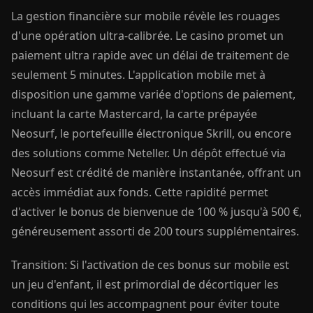
La gestion financière sur mobile révèle les rouages
d'une opération ultra-calibrée. Le casino promet un
paiement ultra rapide avec un délai de traitement de
seulement 5 minutes. L'application mobile met à
disposition une gamme variée d'options de paiement,
incluant la carte Mastercard, la carte prépayée
Neosurf, le portefeuille électronique Skrill, ou encore
des solutions comme Neteller. Un dépôt effectué via
Neosurf est crédité de manière instantanée, offrant un
accès immédiat aux fonds. Cette rapidité permet
d'activer le bonus de bienvenue de 100 % jusqu'à 500 €,
généreusement assorti de 200 tours supplémentaires.
Transition: Si l'activation de ces bonus sur mobile est
un jeu d'enfant, il est primordial de décortiquer les
conditions qui les accompagnent pour éviter toute