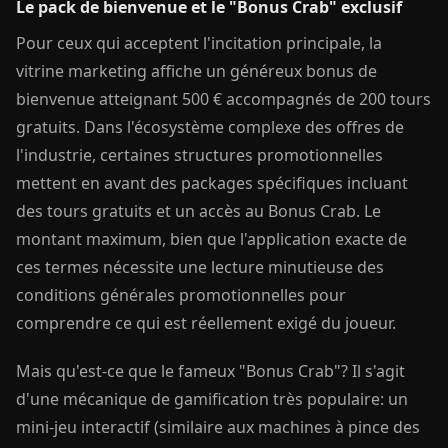
Le pack de bienvenue et le "Bonus Crab" exclusif
Pour ceux qui acceptent l'incitation principale, la
vitrine marketing affiche un généreux bonus de
bienvenue atteignant 500 € accompagnés de 200 tours
gratuits. Dans l'écosystème complexe des offres de
l'industrie, certaines structures promotionnelles
mettent en avant des packages spécifiques incluant
des tours gratuits et un accès au Bonus Crab. Le
montant maximum, bien que l'application exacte de
ces termes nécessite une lecture minutieuse des
conditions générales promotionnelles pour
comprendre ce qui est réellement exigé du joueur.
Mais qu'est-ce que le fameux "Bonus Crab"? Il s'agit
d'une mécanique de gamification très populaire: un
mini-jeu interactif (similaire aux machines à pince des