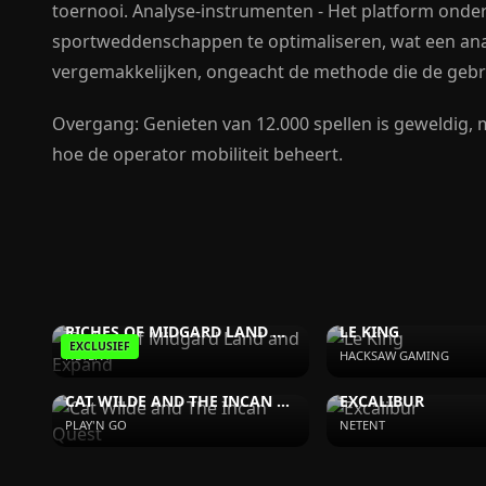
toernooi. Analyse-instrumenten - Het platform onders
sportweddenschappen te optimaliseren, wat een analy
vergemakkelijken, ongeacht de methode die de gebru
Overgang: Genieten van 12.000 spellen is geweldig, 
hoe de operator mobiliteit beheert.
RICHES OF MIDGARD LAND AND EXPAND
LE KING
EXCLUSIEF
NETENT
HACKSAW GAMING
СAT WILDE AND THE INCAN QUEST
EXCALIBUR
PLAY'N GO
NETENT