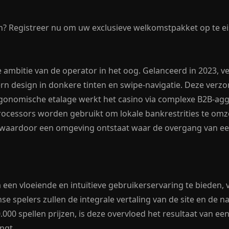
? Registreer nu om uw exclusieve welkomstpakket op te ei
ambitie van de operator in het oog. Gelanceerd in 2023, ves
dern design in donkere tinten en swipe-navigatie. Deze ver
e ergonomische etalage werkt het casino via complexe B2B-
cessors worden gebruikt om lokale bankrestrities te omzeil
 waardoor een omgeving ontstaat waar de overgang van een
m een vloeiende en intuïtieve gebruikerservaring te bieden,
e spelers zullen de integrale vertaling van de site en de n
00 spellen prijzen, is deze overvloed het resultaat van een
ngt.