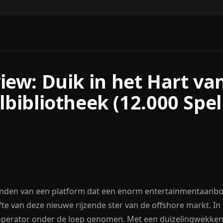
view: Duik in het Hart va
lbibliotheek (12.000 Spel
 vinden van een platform dat een enorm entertainmentaanb
lofte van deze nieuwe rijzende ster van de offshore markt. I
operator onder de loep genomen. Met een duizelingwekkende