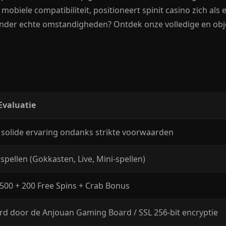
biele compatibiliteit, positioneert spinit casino zich als
rd onder echte omstandigheden? Ontdek onze volledige en ob
Evaluatie
n solide ervaring ondanks strikte voorwaarden
 spellen (Gokkasten, Live, Mini-spellen)
500 + 200 Free Spins + Crab Bonus
d door de Anjouan Gaming Board / SSL 256-bit encryptie