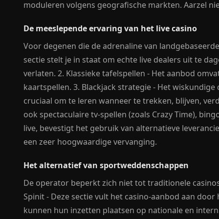
moduleren volgens geografische markten. Aarzel nie
De meeslepende ervaring van het live casino
Voor degenen die de adrenaline van landgebaseerde et
sectie stelt je in staat om echte live dealers uit te
verlaten. 2. Klassieke tafelspellen - Het aanbod om
kaartspellen. 3. Blackjack strategie - Het wiskundige 
cruciaal om te leren wanneer te trekken, blijven, ver
ook spectaculaire tv-spellen (zoals Crazy Time), bing
live, bevestigt het gebruik van alternatieve leveran
een zeer hoogwaardige vervanging.
Het alternatief van sportweddenschappen
De operator beperkt zich niet tot traditionele cas
Spinit - Deze sectie vult het casino-aanbod aan doo
kunnen hun inzetten plaatsen op nationale en intern