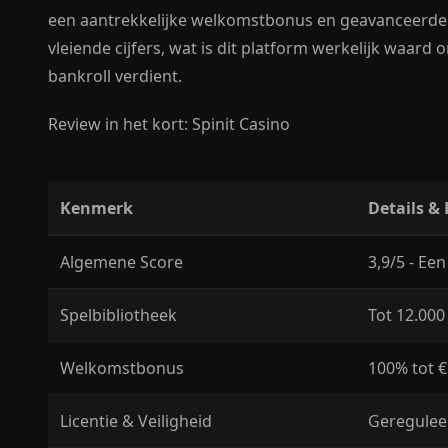
een aantrekkelijke welkomstbonus en geavanceerde mo
vleiende cijfers, wat is dit platform werkelijk waa
bankroll verdient.
Review in het kort: Spinit Casino
Kenmerk
Details & 
Algemene Score
3,9/5 - Ee
Spelbibliotheek
Tot 12.000
Welkomstbonus
100% tot €
Licentie & Veiligheid
Gereguleer