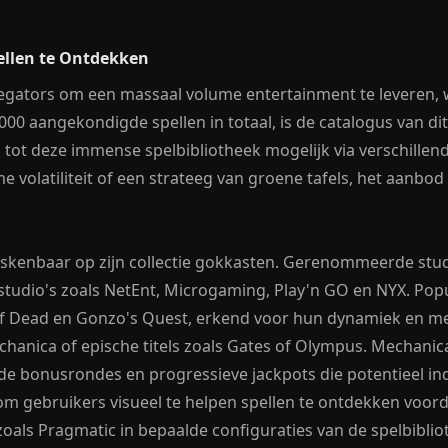
ellen te Ontdekken
regators om een massaal volume entertainment te leveren,
00 aangekondigde spellen in totaal, is de catalogus van 
 tot deze immense spelbibliotheek mogelijk via verschillen
e volatiliteit of een strateeg van groene tafels, het aanbod
skenbaar op zijn collectie gokkasten. Gerenommeerde studio
studio's zoals NetEnt, Microgaming, Play'n GO en NYX. Popula
 of Dead en Gonzo's Quest, erkend voor hun dynamiek en m
chanica of epische titels zoals Gates of Olympus. Mechanic
e bonusrondes en progressieve jackpots die potentieel in
 om gebruikers visueel te helpen spellen te ontdekken voorda
zoals Pragmatic in bepaalde configuraties van de spelbibl